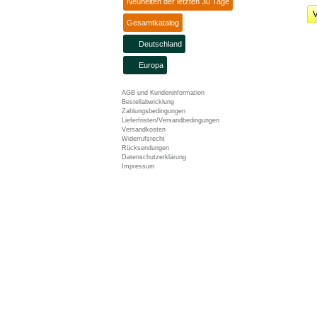
Neuheiten der letzten 30 Tage
V
Gesamtkatalog
Deutschland
Europa
AGB und Kundeninformation
Bestellabwicklung
Zahlungsbedingungen
Lieferfristen/Versandbedingungen
Versandkosten
Widerrufsrecht
Rücksendungen
Datenschutzerklärung
Impressum