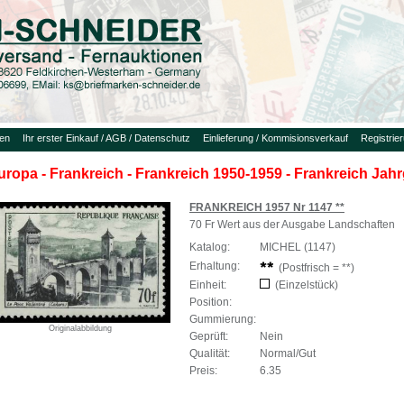
uen
Ihr erster Einkauf / AGB / Datenschutz
Einlieferung / Kommisionsverkauf
Registrie
uropa - Frankreich - Frankreich 1950-1959 - Frankreich Jah
FRANKREICH 1957 Nr 1147 **
70 Fr Wert aus der Ausgabe Landschaften
Katalog:
MICHEL (1147)
Erhaltung:
(Postfrisch = **)
Einheit:
(Einzelstück)
Position:
Gummierung:
Originalabbildung
Geprüft:
Nein
Qualität:
Normal/Gut
Preis:
6.35