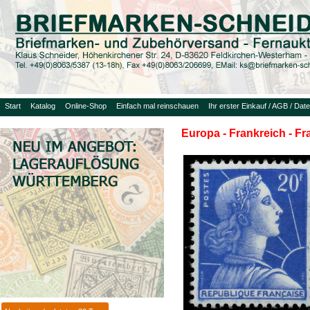
Start
Katalog
Online-Shop
Einfach mal reinschauen
Ihr erster Einkauf / AGB / Dat
Europa - Frankreich - F