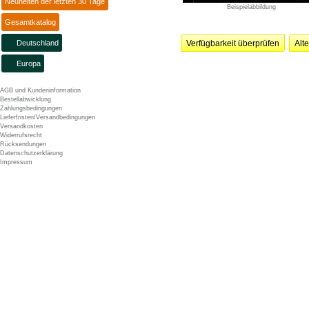
Neuheiten der letzten 30 Tage
Beispielabbildung
Gesamtkatalog
Deutschland
Verfügbarkeit überprüfen
Alt
Europa
AGB und Kundeninformation
Bestellabwicklung
Zahlungsbedingungen
Lieferfristen/Versandbedingungen
Versandkosten
Widerrufsrecht
Rücksendungen
Datenschutzerklärung
Impressum