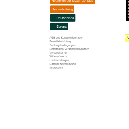
Neuheiten der letzten 30 Tage
Gesamtkatalog
Deutschland
Europa
V
AGB und Kundeninformation
Bestellabwicklung
Zahlungsbedingungen
Lieferfristen/Versandbedingungen
Versandkosten
Widerrufsrecht
Rücksendungen
Datenschutzerklärung
Impressum