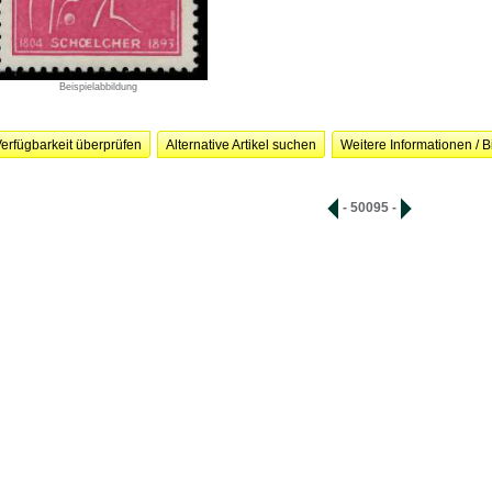
Beispielabbildung
erfügbarkeit überprüfen
Alternative Artikel suchen
Weitere Informationen / B
- 50095 -