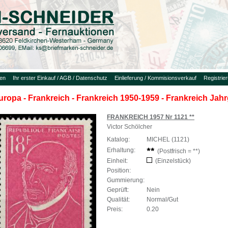
uen
Ihr erster Einkauf / AGB / Datenschutz
Einlieferung / Kommisionsverkauf
Registrie
uropa - Frankreich - Frankreich 1950-1959 - Frankreich Jah
FRANKREICH 1957 Nr 1121 **
Victor Schölcher
Katalog:
MICHEL (1121)
Erhaltung:
(Postfrisch = **)
Einheit:
(Einzelstück)
Position:
Gummierung:
Geprüft:
Nein
Qualität:
Normal/Gut
Preis:
0.20