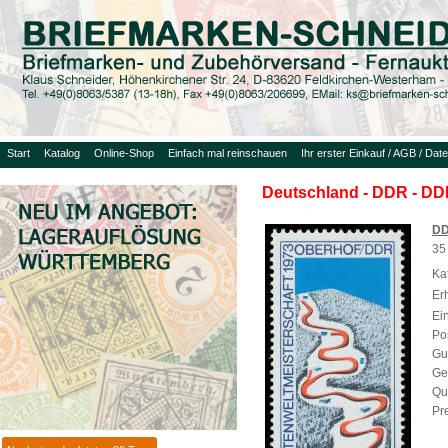
Start
Katalog
Online-Shop
Einfach mal reinschauen
Ihr erster Einkauf / AGB / Dat
Deutschland - DDR - DDR
DD
35
Ka
Er
Ein
Pos
Gu
Ge
Qua
Pre