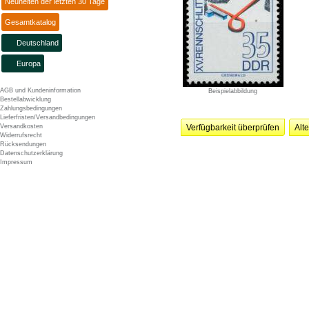
Neuheiten der letzten 30 Tage
Gesamtkatalog
Deutschland
Europa
AGB und Kundeninformation
Beispielabbildung
Bestellabwicklung
Zahlungsbedingungen
Lieferfristen/Versandbedingungen
Versandkosten
Verfügbarkeit überprüfen
Alt
Widerrufsrecht
Rücksendungen
Datenschutzerklärung
Impressum