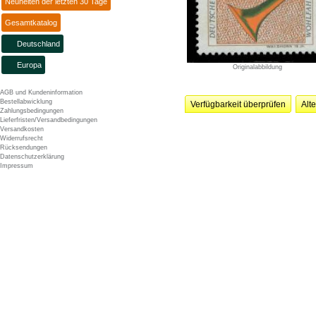
Neuheiten der letzten 30 Tage
Gesamtkatalog
Deutschland
Europa
Originalabbildung
AGB und Kundeninformation
Bestellabwicklung
Verfügbarkeit überprüfen
Alt
Zahlungsbedingungen
Lieferfristen/Versandbedingungen
Versandkosten
Widerrufsrecht
Rücksendungen
Datenschutzerklärung
Impressum