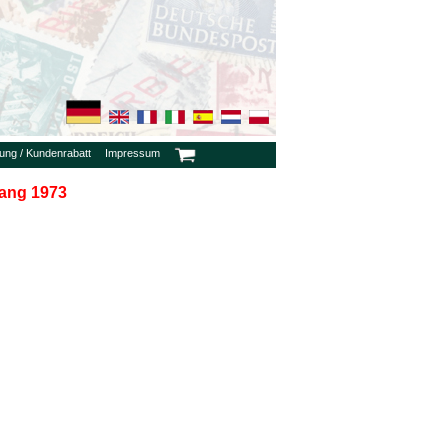
rung / Kundenrabatt
Impressum
gang 1973