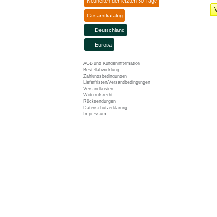
Neuheiten der letzten 30 Tage
V
Gesamtkatalog
Deutschland
Europa
AGB und Kundeninformation
Bestellabwicklung
Zahlungsbedingungen
Lieferfristen/Versandbedingungen
Versandkosten
Widerrufsrecht
Rücksendungen
Datenschutzerklärung
Impressum