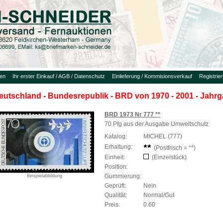
uen
Ihr erster Einkauf / AGB / Datenschutz
Einlieferung / Kommisionsverkauf
Registrie
eutschland - Bundesrepublik - BRD von 1970 - 2001 - Jahr
BRD 1973 Nr 777 **
70 Pfg aus der Ausgabe Umweltschutz
Katalog:
MICHEL (777)
Erhaltung:
(Postfrisch = **)
Einheit:
(Einzelstück)
Position:
Gummierung:
Beispielabbildung
Geprüft:
Nein
Qualität:
Normal/Gut
Preis:
0.60