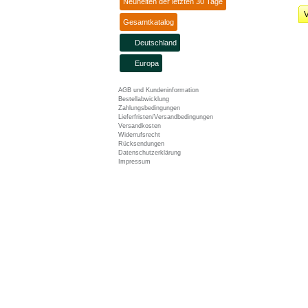
Neuheiten der letzten 30 Tage
V
Gesamtkatalog
Deutschland
Europa
AGB und Kundeninformation
Bestellabwicklung
Zahlungsbedingungen
Lieferfristen/Versandbedingungen
Versandkosten
Widerrufsrecht
Rücksendungen
Datenschutzerklärung
Impressum