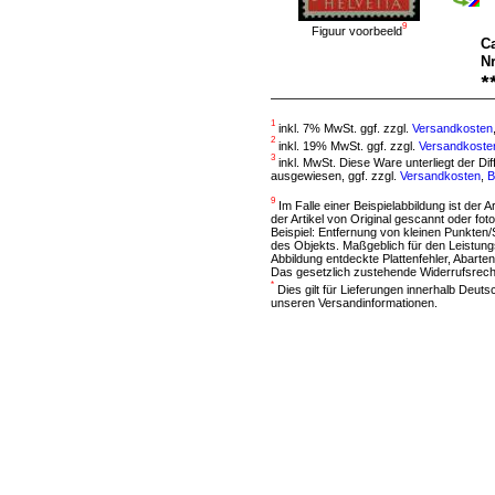
9
Figuur voorbeeld
C
Nr
1
inkl. 7% MwSt. ggf. zzgl.
Versandkosten
2
inkl. 19% MwSt. ggf. zzgl.
Versandkoste
3
inkl. MwSt. Diese Ware unterliegt der D
ausgewiesen, ggf. zzgl.
Versandkosten
,
B
9
Im Falle einer Beispielabbildung ist der A
der Artikel von Original gescannt oder f
Beispiel: Entfernung von kleinen Punkten
des Objekts. Maßgeblich für den Leistung
Abbildung entdeckte Plattenfehler, Abarten
Das gesetzlich zustehende Widerrufsrecht
*
Dies gilt für Lieferungen innerhalb Deut
unseren Versandinformationen.