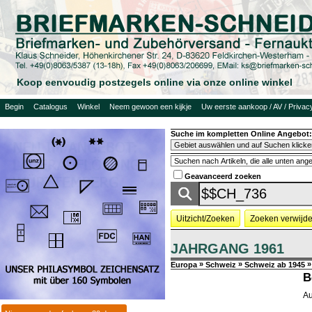
Koop eenvoudig postzegels online via onze online winkel
Begin
Catalogus
Winkel
Neem gewoon een kijkje
Uw eerste aankoop / AV / Privac
Suche im kompletten Online Angebot:
Geavanceerd zoeken
Uitzicht/Zoeken
Zoeken verwijd
JAHRGANG 1961
»
»
»
Europa
Schweiz
Schweiz ab 1945
B
Au