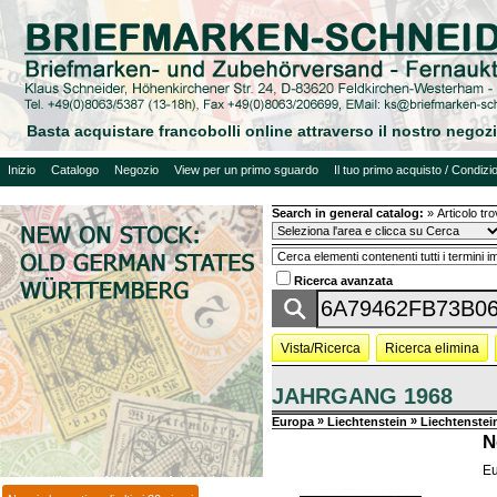
Basta acquistare francobolli online attraverso il nostro negoz
Inizio
Catalogo
Negozio
View per un primo sguardo
Il tuo primo acquisto / Condizio
Search in general catalog:
»
Articolo tr
Ricerca avanzata
Vista/Ricerca
Ricerca elimina
JAHRGANG 1968
»
»
Europa
Liechtenstein
Liechtenstei
N
Eu