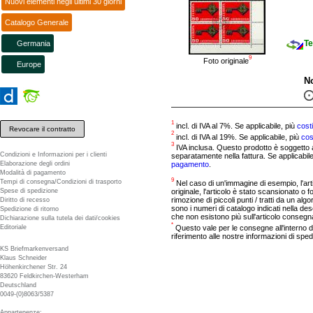
Nuovi elementi negli ultimi 30 giorni
Catalogo Generale
Te
Germania
9
Foto originale
Europe
N
1
incl. di IVA al 7%. Se applicabile, più
cost
Revocare il contratto
2
incl. di IVA al 19%. Se applicabile, più
cos
3
IVA inclusa. Questo prodotto è soggetto a 
Condizioni e Informazioni per i clienti
separatamente nella fattura. Se applicabil
pagamento
.
Elaborazione degli ordini
Modalità di pagamento
9
Tempi di consegna/Condizioni di trasporto
Nel caso di un'immagine di esempio, l'arti
Spese di spedizione
originale, l'articolo è stato scansionato o 
rimozione di piccoli punti / tratti da un al
Diritto di recesso
sono i numeri di catalogo indicati nella descr
Spedizione di ritorno
che non esistono più sull'articolo consegnat
Dichiarazione sulla tutela dei dati/cookies
*
Questo vale per le consegne all'interno d
Editoriale
riferimento alle nostre informazioni di sped
KS Briefmarkenversand
Klaus Schneider
Höhenkirchener Str. 24
83620 Feldkirchen-Westerham
Deutschland
0049-(0)8063/5387
Appartenenze: