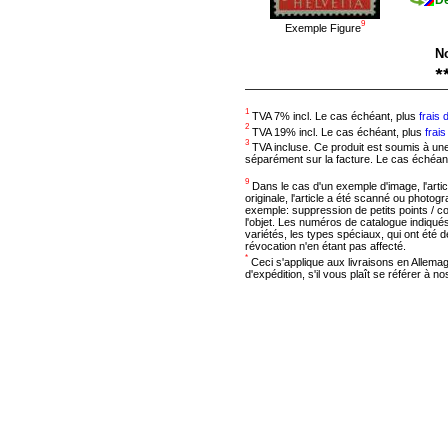
Dé
9
Exemple Figure
N
1
TVA 7% incl. Le cas échéant, plus
frais 
2
TVA 19% incl. Le cas échéant, plus
frais
3
TVA incluse. Ce produit est soumis à une 
séparément sur la facture. Le cas échéan
9
Dans le cas d'un exemple d'image, l'articl
originale, l'article a été scanné ou photog
exemple: suppression de petits points / c
l'objet. Les numéros de catalogue indiqués 
variétés, les types spéciaux, qui ont été dé
révocation n'en étant pas affecté.
*
Ceci s'applique aux livraisons en Allemag
d'expédition, s'il vous plaît se référer à n