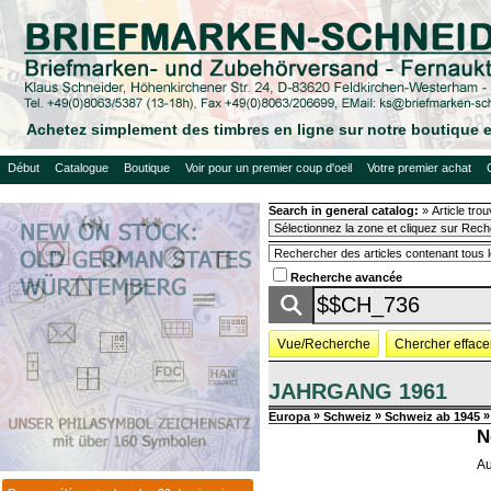
Achetez simplement des timbres en ligne sur notre boutique e
Début
Catalogue
Boutique
Voir pour un premier coup d'oeil
Votre premier achat
Search in general catalog:
»
Article tro
Recherche avancée
Vue/Recherche
Chercher efface
JAHRGANG 1961
»
»
»
Europa
Schweiz
Schweiz ab 1945
N
Au