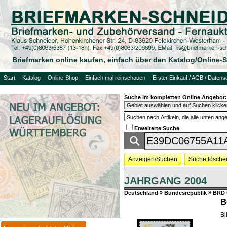
Briefmarken online kaufen, einfach über den Katalog/Online
Start
Katalog
Online-Shop
Einfach mal reinschauen
Erster Einkauf / AGB / Datens
Suche im kompletten Online Angebot:
Erweiterte Suche
Anzeigen/Suchen
Suche lösche
JAHRGANG 2004
»
»
Deutschland
Bundesrepublik
BRD 
B
Bi