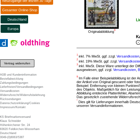
Neuzugänge der letzten 30 Tage
Gesamter Online-Shop
Deutschland
Li
Europa
9
Originalabbildung
Ka
1
inkl. 7% MwSt. ggf. zzgl.
Versandkosten
2
inkl. 19% MwSt. ggf. zzgl.
Versandkoste
Vertrag widerrufen
3
inkl. MwSt. Diese Ware unterliegt der D
ausgewiesen, ggf. zzgl.
Versandkosten
,
B
AGB und Kundeninformation
9
Im Falle einer Beispielabbildung ist der A
Bestellabwicklung
der Artikel von Original gescannt oder f
Zahlungsbedingungen
Beispiel: Entfernung von kleinen Punkten
Lieferfristen/Versandbedingungen
des Objekts. Maßgeblich für den Leistung
Versandkosten
Abbildung entdeckte Plattenfehler, Abarten
Widerrufsrecht/Widerrufsbelehrung
Das gesetzlich zustehende Widerrufsrecht
Rücksendungen
*
Dies gilt für Lieferungen innerhalb Deut
Datenschutzerklärung/Cookies
unseren Versandinformationen.
Impressum/Kontakt
KS Briefmarkenversand
Klaus Schneider
Höhenkirchener Str. 24
83620 Feldkirchen-Westerham
Deutschland
0049-(0)8063/5387