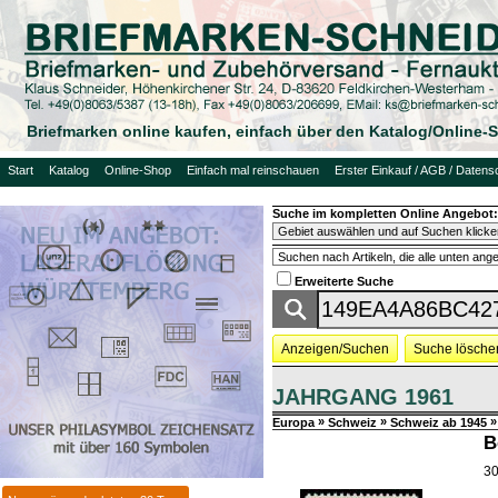
Briefmarken online kaufen, einfach über den Katalog/Online
Start
Katalog
Online-Shop
Einfach mal reinschauen
Erster Einkauf / AGB / Datens
Suche im kompletten Online Angebot:
Erweiterte Suche
Anzeigen/Suchen
Suche lösche
JAHRGANG 1961
»
»
»
Europa
Schweiz
Schweiz ab 1945
B
30