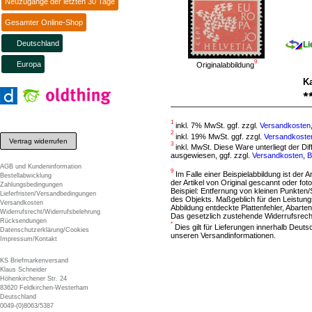
Neuzugänge der letzten 30 Tage
Gesamter Online-Shop
Deutschland
Li
9
Europa
Originalabbildung
Ka
1
inkl. 7% MwSt. ggf. zzgl.
Versandkosten
2
inkl. 19% MwSt. ggf. zzgl.
Versandkoste
Vertrag widerrufen
3
inkl. MwSt. Diese Ware unterliegt der D
ausgewiesen, ggf. zzgl.
Versandkosten
,
B
AGB und Kundeninformation
9
Im Falle einer Beispielabbildung ist der A
Bestellabwicklung
der Artikel von Original gescannt oder f
Zahlungsbedingungen
Beispiel: Entfernung von kleinen Punkten
Lieferfristen/Versandbedingungen
des Objekts. Maßgeblich für den Leistung
Versandkosten
Abbildung entdeckte Plattenfehler, Abarten
Widerrufsrecht/Widerrufsbelehrung
Das gesetzlich zustehende Widerrufsrecht
Rücksendungen
*
Dies gilt für Lieferungen innerhalb Deut
Datenschutzerklärung/Cookies
unseren Versandinformationen.
Impressum/Kontakt
KS Briefmarkenversand
Klaus Schneider
Höhenkirchener Str. 24
83620 Feldkirchen-Westerham
Deutschland
0049-(0)8063/5387