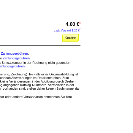
4.00 €
3
*
zzgl. Versand
1.20 €
Kaufen
e
Zahlungsgebühren
.
de
Zahlungsgebühren
.
ene Umsatzsteuer in der Rechnung nicht gesondert
ahlungsgebühren
.
ierung, Zeichnung). Im Falle einer Originalabbildung ist
r dennoch Abweichungen im Detail entstehen. Zum
 kleine Veränderungen in der Abbildung durch Drehen
ung angegeben Katalog-Nummern. Vermeintlich in der
mehr vorhanden sind, stellen daher keinen Sachmangel dar.
nder oder andere Versandarten entnehmen Sie bitte