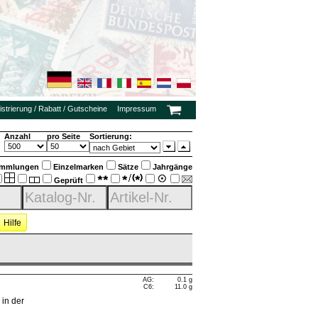
strierung / Rabatt / Gutscheine
Impressum
Anzahl
pro Seite
Sortierung:
mmlungen
Einzelmarken
Sätze
Jahrgänge
Geprüft
Hilfe
AG:
0.1 g
C6:
11.0 g
 in der