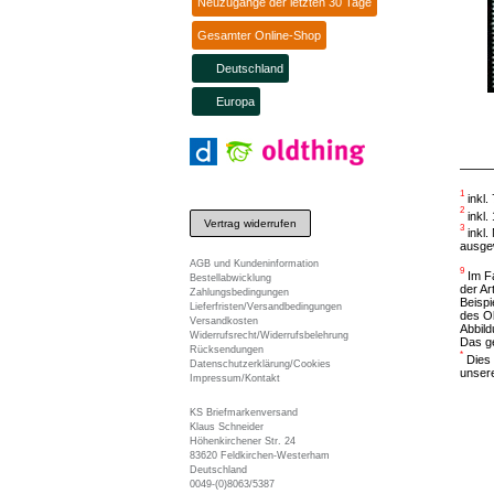
Neuzugänge der letzten 30 Tage
Gesamter Online-Shop
Deutschland
Europa
1
inkl.
2
inkl.
Vertrag widerrufen
3
inkl.
ausgew
AGB und Kundeninformation
9
Im Fa
Bestellabwicklung
der Ar
Zahlungsbedingungen
Beispi
Lieferfristen/Versandbedingungen
des Ob
Versandkosten
Abbild
Widerrufsrecht/Widerrufsbelehrung
Das ge
Rücksendungen
*
Dies 
Datenschutzerklärung/Cookies
unser
Impressum/Kontakt
KS Briefmarkenversand
Klaus Schneider
Höhenkirchener Str. 24
83620 Feldkirchen-Westerham
Deutschland
0049-(0)8063/5387