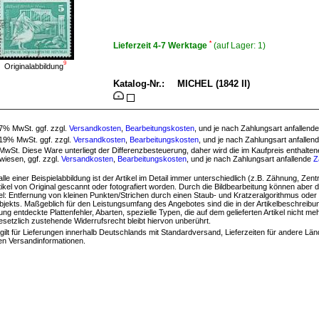
*
Lieferzeit 4-7 Werktage
(auf Lager:
1)
9
Originalabbildung
Katalog-Nr.:
MICHEL (1842 II)
 7% MwSt. ggf. zzgl.
Versandkosten
,
Bearbeitungskosten
, und je nach Zahlungsart anfallend
 19% MwSt. ggf. zzgl.
Versandkosten
,
Bearbeitungskosten
, und je nach Zahlungsart anfallen
 MwSt. Diese Ware unterliegt der Differenzbesteuerung, daher wird die im Kaufpreis enthalt
iesen, ggf. zzgl.
Versandkosten
,
Bearbeitungskosten
, und je nach Zahlungsart anfallende
Z
lle einer Beispielabbildung ist der Artikel im Detail immer unterschiedlich (z.B. Zähnung, Zentr
tikel von Original gescannt oder fotografiert worden. Durch die Bildbearbeitung können abe
el: Entfernung von kleinen Punkten/Strichen durch einen Staub- und Kratzeralgorithmus oder
jekts. Maßgeblich für den Leistungsumfang des Angebotes sind die in der Artikelbeschreib
ung entdeckte Plattenfehler, Abarten, spezielle Typen, die auf dem gelieferten Artikel nicht 
setzlich zustehende Widerrufsrecht bleibt hiervon unberührt.
gilt für Lieferungen innerhalb Deutschlands mit Standardversand, Lieferzeiten für andere Lä
en Versandinformationen.