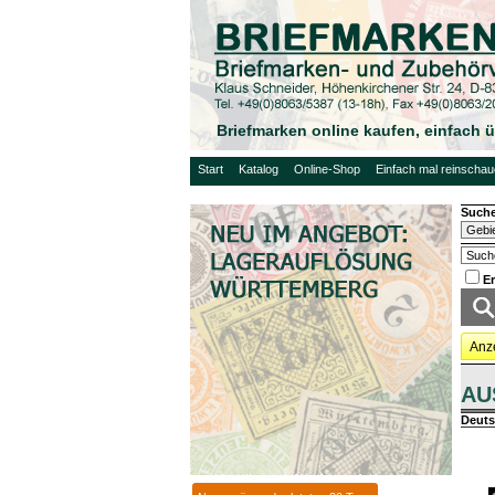
Briefmarken online kaufen, einfach
Start
Katalog
Online-Shop
Einfach mal reinscha
Suche
E
Anz
AU
Deuts