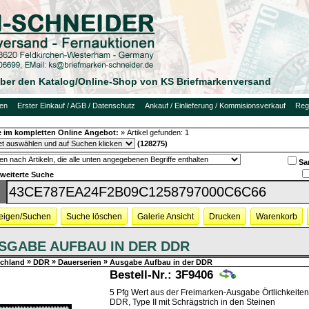
 über den Katalog/Online-Shop von KS Briefmarkenversand
uen
Erster Einkauf / AGB / Datenschutz
Ankauf / Einlieferung / Kommisionsverkauf
Regi
 im kompletten Online Angebot:
»
Artikel gefunden:
1
(128275)
Sa
rweiterte Suche
eigen/Suchen
Suche löschen
Galerie Ansicht
Drucken
Warenkorb
SGABE AUFBAU IN DER DDR
»
»
»
chland
DDR
Dauerserien
Ausgabe Aufbau in der DDR
Bestell-Nr.:
3F9406
5 Pfg Wert aus der Freimarken-Ausgabe Örtlichkeiten
DDR, Type II mit Schrägstrich in den Steinen