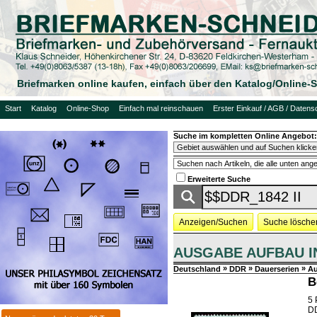
Briefmarken online kaufen, einfach über den Katalog/Online
Start
Katalog
Online-Shop
Einfach mal reinschauen
Erster Einkauf / AGB / Datens
Suche im kompletten Online Angebot:
Erweiterte Suche
Anzeigen/Suchen
Suche lösche
AUSGABE AUFBAU I
»
»
»
Deutschland
DDR
Dauerserien
Au
B
5 
DD