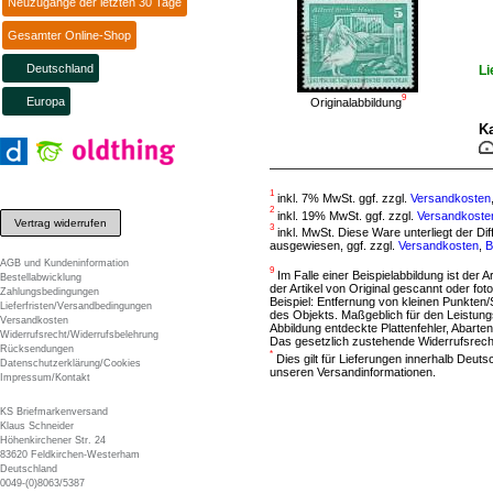
Neuzugänge der letzten 30 Tage
Gesamter Online-Shop
Deutschland
Li
9
Europa
Originalabbildung
Ka
1
inkl. 7% MwSt. ggf. zzgl.
Versandkosten
2
inkl. 19% MwSt. ggf. zzgl.
Versandkoste
Vertrag widerrufen
3
inkl. MwSt. Diese Ware unterliegt der D
ausgewiesen, ggf. zzgl.
Versandkosten
,
B
AGB und Kundeninformation
9
Im Falle einer Beispielabbildung ist der A
Bestellabwicklung
der Artikel von Original gescannt oder f
Zahlungsbedingungen
Beispiel: Entfernung von kleinen Punkten
Lieferfristen/Versandbedingungen
des Objekts. Maßgeblich für den Leistung
Versandkosten
Abbildung entdeckte Plattenfehler, Abarten
Widerrufsrecht/Widerrufsbelehrung
Das gesetzlich zustehende Widerrufsrecht
Rücksendungen
*
Dies gilt für Lieferungen innerhalb Deut
Datenschutzerklärung/Cookies
unseren Versandinformationen.
Impressum/Kontakt
KS Briefmarkenversand
Klaus Schneider
Höhenkirchener Str. 24
83620 Feldkirchen-Westerham
Deutschland
0049-(0)8063/5387