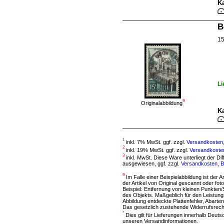
Ka
B
15
Li
9
Originalabbildung
Ka
1
inkl. 7% MwSt. ggf. zzgl.
Versandkosten
2
inkl. 19% MwSt. ggf. zzgl.
Versandkoste
3
inkl. MwSt. Diese Ware unterliegt der D
ausgewiesen, ggf. zzgl.
Versandkosten
,
B
9
Im Falle einer Beispielabbildung ist der A
der Artikel von Original gescannt oder f
Beispiel: Entfernung von kleinen Punkten
des Objekts. Maßgeblich für den Leistung
Abbildung entdeckte Plattenfehler, Abarten
Das gesetzlich zustehende Widerrufsrecht
*
Dies gilt für Lieferungen innerhalb Deut
unseren Versandinformationen.