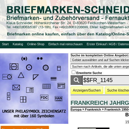
Briefmarken online kaufen, einfach über den Katalog/Online
Start
Katalog
Online-Shop
Einfach mal reinschauen
Erster Einkauf / AGB / Datens
Suche im kompletten Online Angebot:
Erweiterte Suche
Anzeigen/Suchen
Suche lösche
FRANKREICH JAHRG
»
»
Europa
Frankreich
Frankreich 1950
B
15