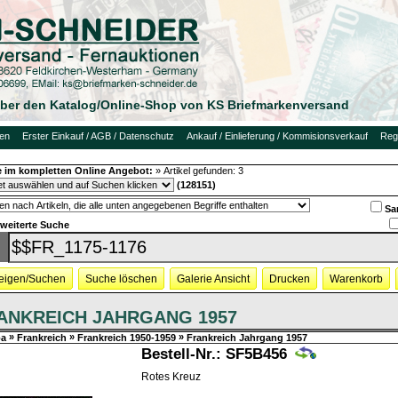
 über den Katalog/Online-Shop von KS Briefmarkenversand
uen
Erster Einkauf / AGB / Datenschutz
Ankauf / Einlieferung / Kommisionsverkauf
Regi
 im kompletten Online Angebot:
»
Artikel gefunden:
3
(128151)
Sa
rweiterte Suche
eigen/Suchen
Suche löschen
Galerie Ansicht
Drucken
Warenkorb
ANKREICH JAHRGANG 1957
»
»
»
pa
Frankreich
Frankreich 1950-1959
Frankreich Jahrgang 1957
Bestell-Nr.:
SF5B456
Rotes Kreuz