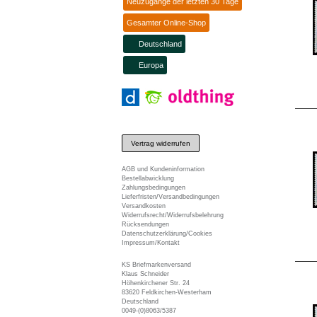
Neuzugänge der letzten 30 Tage
Gesamter Online-Shop
Deutschland
Europa
Vertrag widerrufen
AGB und Kundeninformation
Bestellabwicklung
Zahlungsbedingungen
Lieferfristen/Versandbedingungen
Versandkosten
Widerrufsrecht/Widerrufsbelehrung
Rücksendungen
Datenschutzerklärung/Cookies
Impressum/Kontakt
KS Briefmarkenversand
Klaus Schneider
Höhenkirchener Str. 24
83620 Feldkirchen-Westerham
Deutschland
0049-(0)8063/5387