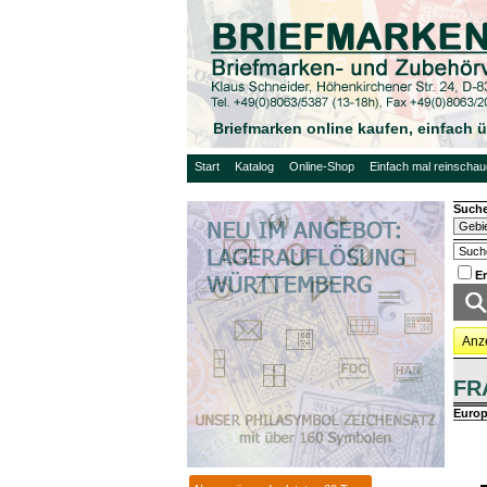
Briefmarken online kaufen, einfach
Start
Katalog
Online-Shop
Einfach mal reinscha
Suche
E
Anz
FR
Euro