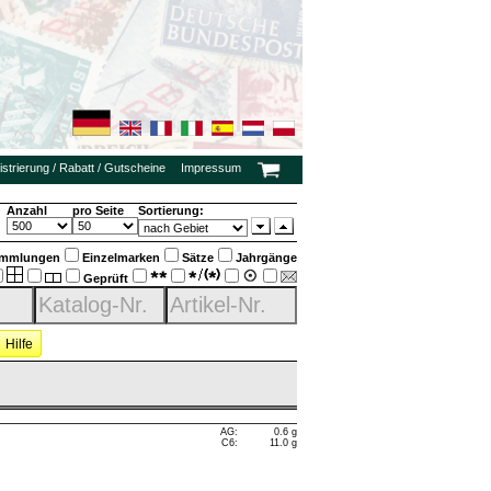
strierung / Rabatt / Gutscheine
Impressum
Anzahl
pro Seite
Sortierung:
mmlungen
Einzelmarken
Sätze
Jahrgänge
Geprüft
Hilfe
AG:
0.6 g
C6:
11.0 g