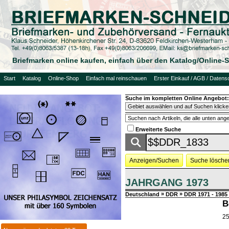
Briefmarken online kaufen, einfach über den Katalog/Online
Start
Katalog
Online-Shop
Einfach mal reinschauen
Erster Einkauf / AGB / Datens
Suche im kompletten Online Angebot:
Erweiterte Suche
Anzeigen/Suchen
Suche lösche
JAHRGANG 1973
»
»
Deutschland
DDR
DDR 1971 - 1985
B
25