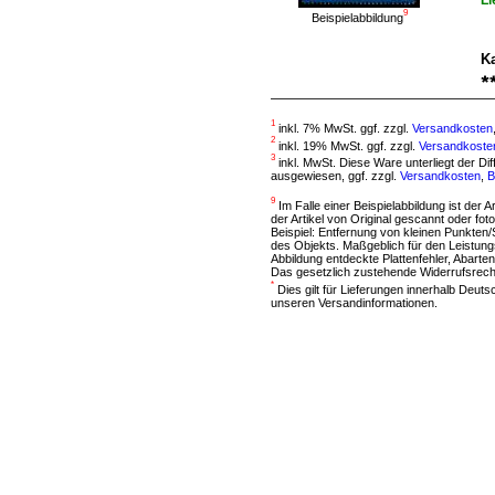
Li
9
Beispielabbildung
Ka
1
inkl. 7% MwSt. ggf. zzgl.
Versandkosten
2
inkl. 19% MwSt. ggf. zzgl.
Versandkoste
3
inkl. MwSt. Diese Ware unterliegt der D
ausgewiesen, ggf. zzgl.
Versandkosten
,
B
9
Im Falle einer Beispielabbildung ist der A
der Artikel von Original gescannt oder f
Beispiel: Entfernung von kleinen Punkten
des Objekts. Maßgeblich für den Leistung
Abbildung entdeckte Plattenfehler, Abarten
Das gesetzlich zustehende Widerrufsrecht
*
Dies gilt für Lieferungen innerhalb Deut
unseren Versandinformationen.