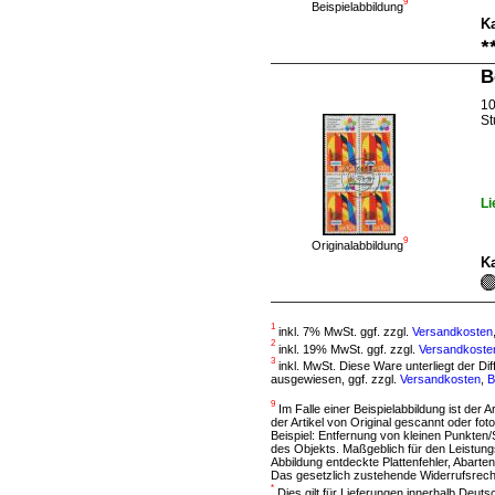
9
Beispielabbildung
Ka
B
10
St
Li
9
Originalabbildung
Ka
1
inkl. 7% MwSt. ggf. zzgl.
Versandkosten
2
inkl. 19% MwSt. ggf. zzgl.
Versandkoste
3
inkl. MwSt. Diese Ware unterliegt der D
ausgewiesen, ggf. zzgl.
Versandkosten
,
B
9
Im Falle einer Beispielabbildung ist der A
der Artikel von Original gescannt oder f
Beispiel: Entfernung von kleinen Punkten
des Objekts. Maßgeblich für den Leistung
Abbildung entdeckte Plattenfehler, Abarten
Das gesetzlich zustehende Widerrufsrecht
*
Dies gilt für Lieferungen innerhalb Deut