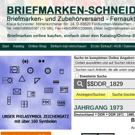
Briefmarken online kaufen, einfach über den Katalog/Online
Start
Katalog
Online-Shop
Einfach mal reinschauen
Erster Einkauf / AGB / Datens
Suche im kompletten Online Angebot:
Erweiterte Suche
Anzeigen/Suchen
Suche lösche
JAHRGANG 1973
»
»
Deutschland
DDR
DDR 1971 - 1985
B
Au