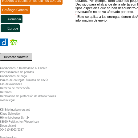
Nuevos artículos en los últimos 30 días
detalles. Por ejemplo: eliminación de peq
Decisivo para el alcance de la oferta son 
tipos especiales que se han descubierto e
Catálogo General
revocación no se ve afectado por esto.
*
Esto se aplica a las entregas dentro de 
Alemania
información de envío.
Europe
Revocar contrato
Condiciones e Información al Cliente
Procesamiento de pedidos
Condiciones de pago
Plazos de entrega/Términos de envío
Las devoluciones
Derecho de revocación
Retornos
Declaración de protección de datos/cookies
Avisio legal
KS Briefmarkenversand
Klaus Schneider
Höhenkirchener Str. 24
83620 Feldkirchen-Westerham
Deutschland
0049-(0)8063/5387
Membresías: