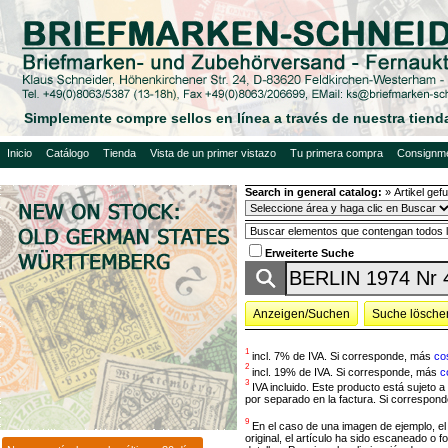
Simplemente compre sellos en línea a través de nuestra tienda
Inicio
Catálogo
Tienda
Vista de un primer vistazo
Tu primera compra
Consignme
Search in general catalog:
»
Artikel ge
Erweiterte Suche
Anzeigen/Suchen
Suche lösche
1
incl. 7% de IVA. Si corresponde, más
co
2
incl. 19% de IVA. Si corresponde, más
c
3
IVA incluido. Este producto está sujeto a
por separado en la factura. Si correspon
9
En el caso de una imagen de ejemplo, el a
original, el artículo ha sido escaneado o