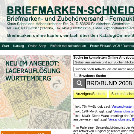
Briefmarken online kaufen, einfach über den Katalog/Online
Start
Katalog
Online-Shop
Einfach mal reinschauen
Erster Einkauf / AGB / Datens
Suche im kompletten Online Angebot:
Erweiterte Suche
Anzeigen/Suchen
Suche lösche
1
inkl. 7% MwSt. ggf. zzgl.
Versandkosten
2
inkl. 19% MwSt. ggf. zzgl.
Versandkoste
3
inkl. MwSt. Diese Ware unterliegt der D
ausgewiesen, ggf. zzgl.
Versandkosten
,
B
9
Im Falle einer Beispielabbildung ist der A
der Artikel von Original gescannt oder f