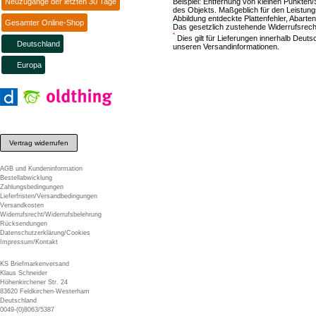
Neuzugänge der letzten 30 Tage
Beispiel: Entfernung von kleinen Punkten
des Objekts. Maßgeblich für den Leistung
Abbildung entdeckte Plattenfehler, Abarten
Gesamter Online-Shop
Das gesetzlich zustehende Widerrufsrecht
*
Dies gilt für Lieferungen innerhalb Deut
Deutschland
unseren Versandinformationen.
Europa
Vertrag widerrufen
AGB und Kundeninformation
Bestellabwicklung
Zahlungsbedingungen
Lieferfristen/Versandbedingungen
Versandkosten
Widerrufsrecht/Widerrufsbelehrung
Rücksendungen
Datenschutzerklärung/Cookies
Impressum/Kontakt
KS Briefmarkenversand
Klaus Schneider
Höhenkirchener Str. 24
83620 Feldkirchen-Westerham
Deutschland
0049-(0)8063/5387