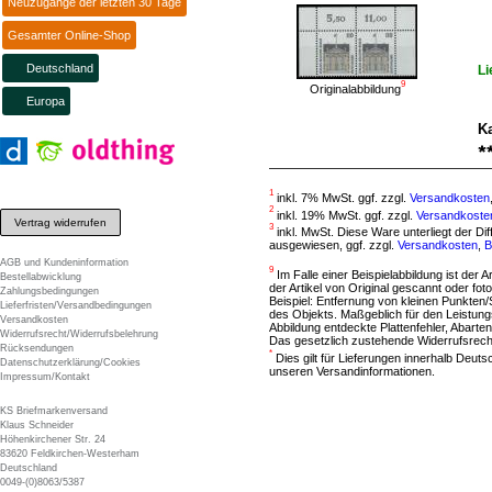
Neuzugänge der letzten 30 Tage
Gesamter Online-Shop
Deutschland
Li
9
Originalabbildung
Europa
Ka
1
inkl. 7% MwSt. ggf. zzgl.
Versandkosten
2
inkl. 19% MwSt. ggf. zzgl.
Versandkoste
Vertrag widerrufen
3
inkl. MwSt. Diese Ware unterliegt der D
ausgewiesen, ggf. zzgl.
Versandkosten
,
B
AGB und Kundeninformation
9
Im Falle einer Beispielabbildung ist der A
Bestellabwicklung
der Artikel von Original gescannt oder f
Zahlungsbedingungen
Beispiel: Entfernung von kleinen Punkten
Lieferfristen/Versandbedingungen
des Objekts. Maßgeblich für den Leistung
Versandkosten
Abbildung entdeckte Plattenfehler, Abarten
Widerrufsrecht/Widerrufsbelehrung
Das gesetzlich zustehende Widerrufsrecht
Rücksendungen
*
Dies gilt für Lieferungen innerhalb Deut
Datenschutzerklärung/Cookies
unseren Versandinformationen.
Impressum/Kontakt
KS Briefmarkenversand
Klaus Schneider
Höhenkirchener Str. 24
83620 Feldkirchen-Westerham
Deutschland
0049-(0)8063/5387