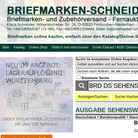
Briefmarken online kaufen, einfach über den Katalog/Online
Start
Katalog
Online-Shop
Einfach mal reinschauen
Erster Einkauf / AGB / Datens
Suche im kompletten Online Angebot:
Erweiterte Suche
Anzeigen/Suchen
Suche lösche
AUSGABE SEHENSW
»
»
Deutschland
Bundesrepublik
Daue
B
11