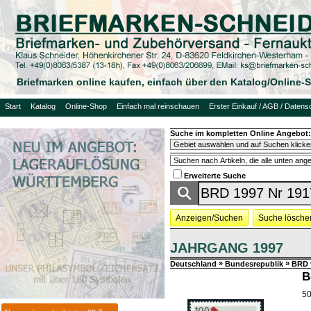
Briefmarken online kaufen, einfach über den Katalog/Online
Start
Katalog
Online-Shop
Einfach mal reinschauen
Erster Einkauf / AGB / Datens
Suche im kompletten Online Angebot:
Erweiterte Suche
Anzeigen/Suchen
Suche lösche
JAHRGANG 1997
»
»
Deutschland
Bundesrepublik
BRD 
B
50