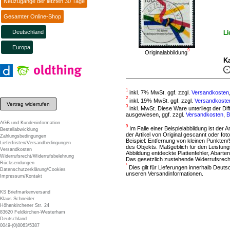
Neuzugänge der letzten 30 Tage
Gesamter Online-Shop
Deutschland
Li
Europa
9
Originalabbildung
Ka
1
inkl. 7% MwSt. ggf. zzgl.
Versandkosten
2
inkl. 19% MwSt. ggf. zzgl.
Versandkoste
Vertrag widerrufen
3
inkl. MwSt. Diese Ware unterliegt der D
ausgewiesen, ggf. zzgl.
Versandkosten
,
B
AGB und Kundeninformation
9
Im Falle einer Beispielabbildung ist der A
Bestellabwicklung
der Artikel von Original gescannt oder f
Zahlungsbedingungen
Beispiel: Entfernung von kleinen Punkten
Lieferfristen/Versandbedingungen
des Objekts. Maßgeblich für den Leistung
Versandkosten
Abbildung entdeckte Plattenfehler, Abarten
Widerrufsrecht/Widerrufsbelehrung
Das gesetzlich zustehende Widerrufsrecht
Rücksendungen
*
Dies gilt für Lieferungen innerhalb Deut
Datenschutzerklärung/Cookies
unseren Versandinformationen.
Impressum/Kontakt
KS Briefmarkenversand
Klaus Schneider
Höhenkirchener Str. 24
83620 Feldkirchen-Westerham
Deutschland
0049-(0)8063/5387