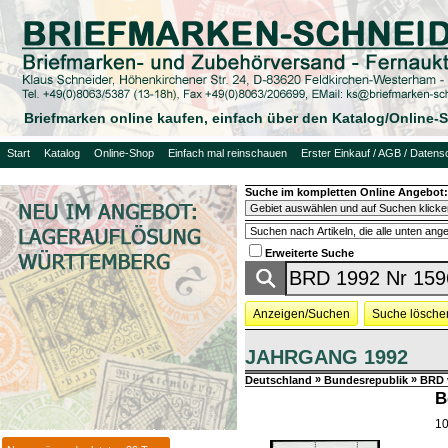
Briefmarken online kaufen, einfach über den Katalog/Online
Start
Katalog
Online-Shop
Einfach mal reinschauen
Erster Einkauf / AGB / Datens
Suche im kompletten Online Angebot:
Erweiterte Suche
Anzeigen/Suchen
Suche lösche
JAHRGANG 1992
»
»
Deutschland
Bundesrepublik
BRD 
B
10