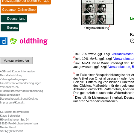
Neuzugänge der letzten 30 Tage
Gesamter Online-Shop
Li
Deutschland
9
Europa
Originalabbildung
Ka
1
inkl. 7% MwSt. ggf. zzgl.
Versandkosten
2
inkl. 19% MwSt. ggf. zzgl.
Versandkoste
Vertrag widerrufen
3
inkl. MwSt. Diese Ware unterliegt der D
ausgewiesen, ggf. zzgl.
Versandkosten
,
B
AGB und Kundeninformation
9
Im Falle einer Beispielabbildung ist der A
Bestellabwicklung
der Artikel von Original gescannt oder f
Zahlungsbedingungen
Beispiel: Entfernung von kleinen Punkten
Lieferfristen/Versandbedingungen
des Objekts. Maßgeblich für den Leistung
Versandkosten
Abbildung entdeckte Plattenfehler, Abarten
Widerrufsrecht/Widerrufsbelehrung
Das gesetzlich zustehende Widerrufsrecht
Rücksendungen
*
Dies gilt für Lieferungen innerhalb Deut
Datenschutzerklärung/Cookies
unseren Versandinformationen.
Impressum/Kontakt
KS Briefmarkenversand
Klaus Schneider
Höhenkirchener Str. 24
83620 Feldkirchen-Westerham
Deutschland
0049-(0)8063/5387