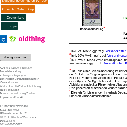
Neuzugänge der letzten 30 Tage
Gesamter Online-Shop
Deutschland
Li
Europa
9
Beispielabbildung
Ka
1
inkl. 7% MwSt. ggf. zzgl.
Versandkosten
2
inkl. 19% MwSt. ggf. zzgl.
Versandkoste
Vertrag widerrufen
3
inkl. MwSt. Diese Ware unterliegt der D
ausgewiesen, ggf. zzgl.
Versandkosten
,
B
AGB und Kundeninformation
9
Im Falle einer Beispielabbildung ist der A
Bestellabwicklung
der Artikel von Original gescannt oder f
Zahlungsbedingungen
Beispiel: Entfernung von kleinen Punkten
Lieferfristen/Versandbedingungen
des Objekts. Maßgeblich für den Leistung
Versandkosten
Abbildung entdeckte Plattenfehler, Abarten
Widerrufsrecht/Widerrufsbelehrung
Das gesetzlich zustehende Widerrufsrecht
Rücksendungen
*
Dies gilt für Lieferungen innerhalb Deut
Datenschutzerklärung/Cookies
unseren Versandinformationen.
Impressum/Kontakt
KS Briefmarkenversand
Klaus Schneider
Höhenkirchener Str. 24
83620 Feldkirchen-Westerham
Deutschland
0049-(0)8063/5387