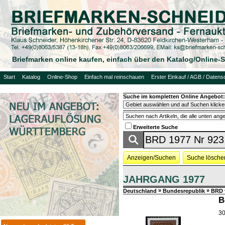
Briefmarken online kaufen, einfach über den Katalog/Online
Start
Katalog
Online-Shop
Einfach mal reinschauen
Erster Einkauf / AGB / Datens
Suche im kompletten Online Angebot:
Erweiterte Suche
Anzeigen/Suchen
Suche lösche
JAHRGANG 1977
»
»
Deutschland
Bundesrepublik
BRD 
B
30