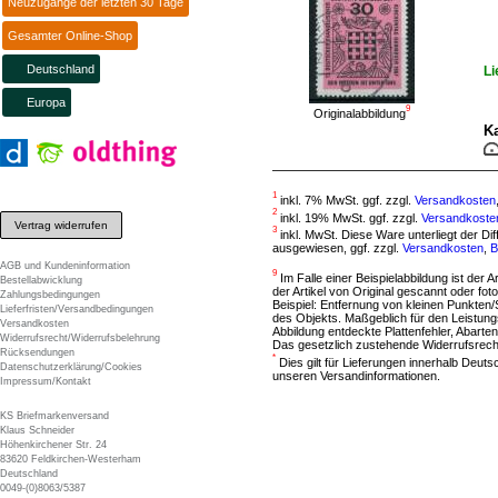
Neuzugänge der letzten 30 Tage
Gesamter Online-Shop
Deutschland
Li
Europa
9
Originalabbildung
Ka
1
inkl. 7% MwSt. ggf. zzgl.
Versandkosten
2
inkl. 19% MwSt. ggf. zzgl.
Versandkoste
Vertrag widerrufen
3
inkl. MwSt. Diese Ware unterliegt der D
ausgewiesen, ggf. zzgl.
Versandkosten
,
B
AGB und Kundeninformation
9
Im Falle einer Beispielabbildung ist der A
Bestellabwicklung
der Artikel von Original gescannt oder f
Zahlungsbedingungen
Beispiel: Entfernung von kleinen Punkten
Lieferfristen/Versandbedingungen
des Objekts. Maßgeblich für den Leistung
Versandkosten
Abbildung entdeckte Plattenfehler, Abarten
Widerrufsrecht/Widerrufsbelehrung
Das gesetzlich zustehende Widerrufsrecht
Rücksendungen
*
Dies gilt für Lieferungen innerhalb Deut
Datenschutzerklärung/Cookies
unseren Versandinformationen.
Impressum/Kontakt
KS Briefmarkenversand
Klaus Schneider
Höhenkirchener Str. 24
83620 Feldkirchen-Westerham
Deutschland
0049-(0)8063/5387