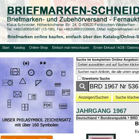
Briefmarken online kaufen, einfach über den Katalog/Online
Start
Katalog
Online-Shop
Einfach mal reinschauen
Erster Einkauf / AGB / Datens
Suche im kompletten Online Angebot:
Erweiterte Suche
Anzeigen/Suchen
Suche lösche
JAHRGANG 1967
»
»
Deutschland
Bundesrepublik
BRD 
B
Ev