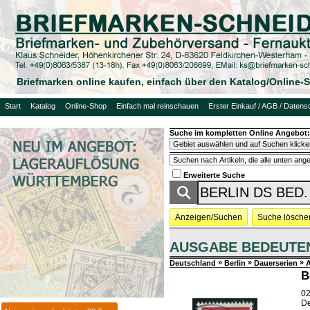
Briefmarken online kaufen, einfach über den Katalog/Online
Start
Katalog
Online-Shop
Einfach mal reinschauen
Erster Einkauf / AGB / Datens
Suche im kompletten Online Angebot:
Erweiterte Suche
Anzeigen/Suchen
Suche lösche
AUSGABE BEDEUTE
»
»
»
Deutschland
Berlin
Dauerserien
B
02
De