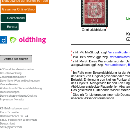
Neuzugänge der letzten 30 Tage
Gesamter Online-Shop
Deutschland
Li
Europa
9
Originalabbildung
Ka
1
inkl. 7% MwSt. ggf. zzgl.
Versandkosten
2
inkl. 19% MwSt. ggf. zzgl.
Versandkoste
Vertrag widerrufen
3
inkl. MwSt. Diese Ware unterliegt der D
ausgewiesen, ggf. zzgl.
Versandkosten
,
B
AGB und Kundeninformation
9
Im Falle einer Beispielabbildung ist der A
Bestellabwicklung
der Artikel von Original gescannt oder f
Zahlungsbedingungen
Beispiel: Entfernung von kleinen Punkten
Lieferfristen/Versandbedingungen
des Objekts. Maßgeblich für den Leistung
Versandkosten
Abbildung entdeckte Plattenfehler, Abarten
Widerrufsrecht/Widerrufsbelehrung
Das gesetzlich zustehende Widerrufsrecht
Rücksendungen
*
Dies gilt für Lieferungen innerhalb Deut
Datenschutzerklärung/Cookies
unseren Versandinformationen.
Impressum/Kontakt
KS Briefmarkenversand
Klaus Schneider
Höhenkirchener Str. 24
83620 Feldkirchen-Westerham
Deutschland
0049-(0)8063/5387