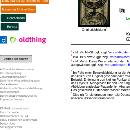
Neuzugänge der letzten 30 Tage
Gesamter Online-Shop
Deutschland
Li
Europa
9
Originalabbildung
Ka
1
inkl. 7% MwSt. ggf. zzgl.
Versandkosten
2
inkl. 19% MwSt. ggf. zzgl.
Versandkoste
Vertrag widerrufen
3
inkl. MwSt. Diese Ware unterliegt der D
ausgewiesen, ggf. zzgl.
Versandkosten
,
B
AGB und Kundeninformation
9
Im Falle einer Beispielabbildung ist der A
Bestellabwicklung
der Artikel von Original gescannt oder f
Zahlungsbedingungen
Beispiel: Entfernung von kleinen Punkten
Lieferfristen/Versandbedingungen
des Objekts. Maßgeblich für den Leistung
Versandkosten
Abbildung entdeckte Plattenfehler, Abarten
Widerrufsrecht/Widerrufsbelehrung
Das gesetzlich zustehende Widerrufsrecht
Rücksendungen
*
Dies gilt für Lieferungen innerhalb Deut
Datenschutzerklärung/Cookies
unseren Versandinformationen.
Impressum/Kontakt
KS Briefmarkenversand
Klaus Schneider
Höhenkirchener Str. 24
83620 Feldkirchen-Westerham
Deutschland
0049-(0)8063/5387