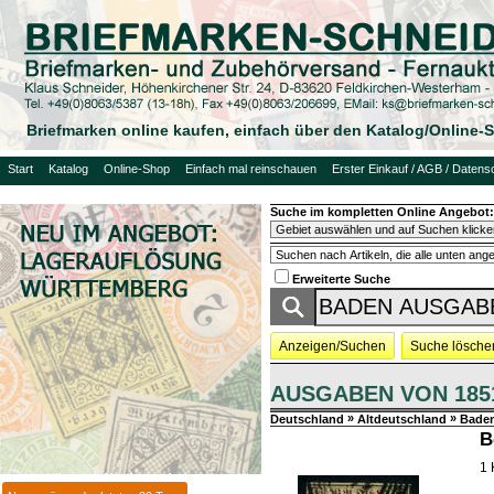
Briefmarken online kaufen, einfach über den Katalog/Online
Start
Katalog
Online-Shop
Einfach mal reinschauen
Erster Einkauf / AGB / Datens
Suche im kompletten Online Angebot:
Erweiterte Suche
Anzeigen/Suchen
Suche lösche
AUSGABEN VON 1851
»
»
Deutschland
Altdeutschland
Bade
B
1 