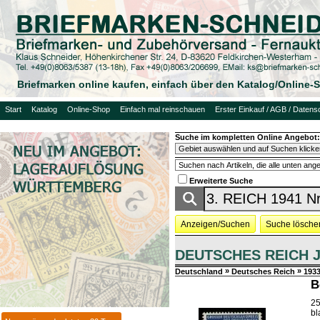
Briefmarken online kaufen, einfach über den Katalog/Online
Start
Katalog
Online-Shop
Einfach mal reinschauen
Erster Einkauf / AGB / Datens
Suche im kompletten Online Angebot:
Erweiterte Suche
Anzeigen/Suchen
Suche lösche
DEUTSCHES REICH 
»
»
Deutschland
Deutsches Reich
1933
B
25
bl