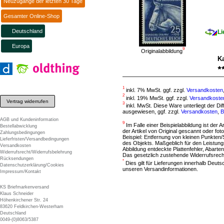
Neuzugänge der letzten 30 Tage
Gesamter Online-Shop
Deutschland
Li
Europa
9
Originalabbildung
Ka
1
inkl. 7% MwSt. ggf. zzgl.
Versandkosten
2
inkl. 19% MwSt. ggf. zzgl.
Versandkoste
Vertrag widerrufen
3
inkl. MwSt. Diese Ware unterliegt der D
ausgewiesen, ggf. zzgl.
Versandkosten
,
B
AGB und Kundeninformation
9
Im Falle einer Beispielabbildung ist der A
Bestellabwicklung
der Artikel von Original gescannt oder f
Zahlungsbedingungen
Beispiel: Entfernung von kleinen Punkten
Lieferfristen/Versandbedingungen
des Objekts. Maßgeblich für den Leistung
Versandkosten
Abbildung entdeckte Plattenfehler, Abarten
Widerrufsrecht/Widerrufsbelehrung
Das gesetzlich zustehende Widerrufsrecht
Rücksendungen
*
Dies gilt für Lieferungen innerhalb Deut
Datenschutzerklärung/Cookies
unseren Versandinformationen.
Impressum/Kontakt
KS Briefmarkenversand
Klaus Schneider
Höhenkirchener Str. 24
83620 Feldkirchen-Westerham
Deutschland
0049-(0)8063/5387