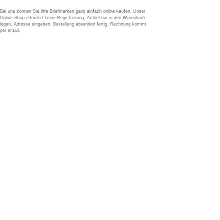
Bei uns können Sie ihre Briefmarken ganz einfach online kaufen. Unser
Online-Shop erfordert keine Registrierung, Artikel nur in den Warenkorb
legen, Adresse eingeben, Bestellung absenden fertig. Rechnung kommt
per email.