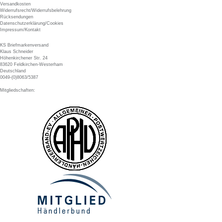
Versandkosten
Widerrufsrecht/Widerrufsbelehrung
Rücksendungen
Datenschutzerklärung/Cookies
Impressum/Kontakt
KS Briefmarkenversand
Klaus Schneider
Höhenkirchener Str. 24
83620 Feldkirchen-Westerham
Deutschland
0049-(0)8063/5387
Mitgliedschaften: