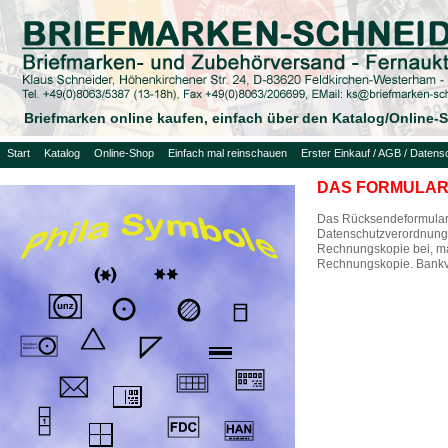
Briefmarken online kaufen, einfach über den Katalog/Online
Start
Katalog
Online-Shop
Einfach mal reinschauen
Erster Einkauf / AGB / Datens
DAS FORMULAR 
Das Rücksendeformular
Datenschutzverordnung 
Rechnungskopie bei, ma
Rechnungskopie. Bankve