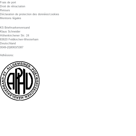
Frais de port
Droit de rétractation
Retours
Déclaration de protection des données/cookies
Mentions légales
KS Briefmarkenversand
Klaus Schneider
Höhenkirchener Str. 24
83620 Feldkirchen-Westerham
Deutschland
0049-(0)8063/5387
Adhésions: