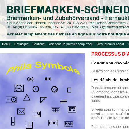
Achetez simplement des timbres en ligne sur notre boutique e
Début
Catalogue
Boutique
Voir pour un premier coup d'oeil
Votre premier achat
PROCESSUS D'
Conditions d'expéd
La livraison des marcha
Les délais de livr
Dans la mesure où aucun
(Allemagne) dans les 4 - 
paiement anticipé conve
fériés.
Si vous avez commandé d
envoi commun, sauf si n
après l'article avec le 
Pour le ramassage nous v