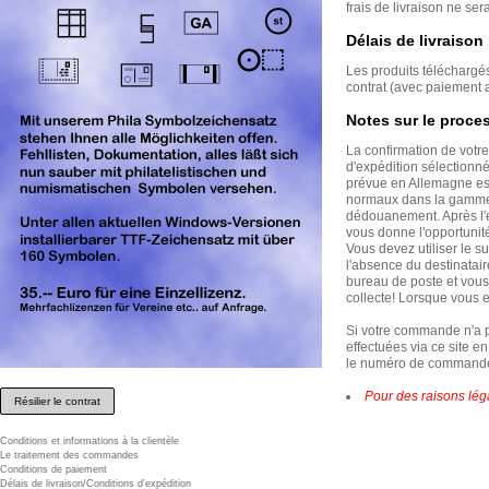
frais de livraison ne sera
Délais de livraison
Les produits téléchargé
contrat (avec paiement 
Notes sur le proce
La confirmation de votre
d'expédition sélectionn
prévue en Allemagne est 
normaux dans la gamme 
dédouanement. Après l'e
vous donne l'opportunité
Vous devez utiliser le su
l'absence du destinataire
bureau de poste et vous 
collecte! Lorsque vous e
Si votre commande n'a 
effectuées via ce site e
le numéro de commande 
Pour des raisons légal
Résilier le contrat
Conditions et informations à la clientèle
Le traitement des commandes
Conditions de paiement
Délais de livraison/Conditions d'expédition