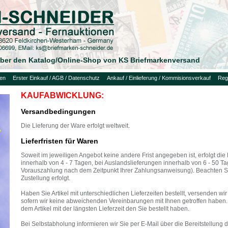
 über den Katalog/Online-Shop von KS Briefmarkenversand
uen
Erster Einkauf / AGB / Datenschutz
Ankauf / Einlieferung / Kommisionsverkauf
Regi
KAUFABWICKLUNG:
Versandbedingungen
Die Lieferung der Ware erfolgt weltweit.
Lieferfristen für Waren
Soweit im jeweiligen Angebot keine andere Frist angegeben ist, erfolgt die
innerhalb von 4 - 7 Tagen, bei Auslandslieferungen innerhalb von 6 - 50 Ta
Vorauszahlung nach dem Zeitpunkt Ihrer Zahlungsanweisung). Beachten Si
Zustellung erfolgt.
Haben Sie Artikel mit unterschiedlichen Lieferzeiten bestellt, versenden 
sofern wir keine abweichenden Vereinbarungen mit Ihnen getroffen haben. D
dem Artikel mit der längsten Lieferzeit den Sie bestellt haben.
Bei Selbstabholung informieren wir Sie per E-Mail über die Bereitstellung