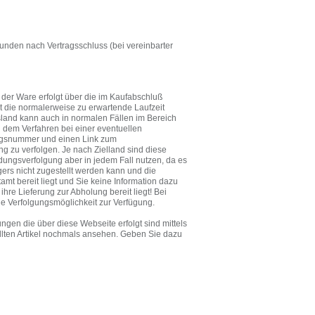
unden nach Vertragsschluss (bei vereinbarter
 der Ware erfolgt über die im Kaufabschluß
t die normalerweise zu erwartende Laufzeit
sland kann auch in normalen Fällen im Bereich
d dem Verfahren bei einer eventuellen
ungsnummer und einen Link zum
g zu verfolgen. Je nach Zielland sind diese
ndungsverfolgung aber in jedem Fall nutzen, da es
rs nicht zugestellt werden kann und die
amt bereit liegt und Sie keine Information dazu
e Lieferung zur Abholung bereit liegt! Bei
e Verfolgungsmöglichkeit zur Verfügung.
ungen die über diese Webseite erfolgt sind mittels
tellten Artikel nochmals ansehen. Geben Sie dazu