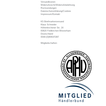
Versandkosten
Widerrufsrecht/Widerrufsbelehrung
Rücksendungen
Datenschutzerklärung/Cookies
Impressum/Kontakt
KS Briefmarkenversand
Klaus Schneider
Höhenkirchener Str. 24
83620 Feldkirchen-Westerham
Deutschland
0049-(0)8063/5387
Mitgliedschaften: