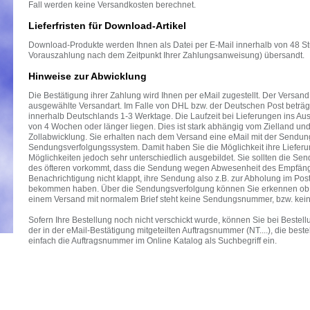
Fall werden keine Versandkosten berechnet.
Lieferfristen für Download-Artikel
Download-Produkte werden Ihnen als Datei per E-Mail innerhalb von 48 St
Vorauszahlung nach dem Zeitpunkt Ihrer Zahlungsanweisung) übersandt.
Hinweise zur Abwicklung
Die Bestätigung ihrer Zahlung wird Ihnen per eMail zugestellt. Der Versand
ausgewählte Versandart. Im Falle von DHL bzw. der Deutschen Post beträg
innerhalb Deutschlands 1-3 Werktage. Die Laufzeit bei Lieferungen ins Au
von 4 Wochen oder länger liegen. Dies ist stark abhängig vom Zielland un
Zollabwicklung. Sie erhalten nach dem Versand eine eMail mit der Send
Sendungsverfolgungssystem. Damit haben Sie die Möglichkeit ihre Lieferun
Möglichkeiten jedoch sehr unterschiedlich ausgebildet. Sie sollten die Se
des öfteren vorkommt, dass die Sendung wegen Abwesenheit des Empfänge
Benachrichtigung nicht klappt, ihre Sendung also z.B. zur Abholung im Post
bekommen haben. Über die Sendungsverfolgung können Sie erkennen ob ihr
einem Versand mit normalem Brief steht keine Sendungsnummer, bzw. kein
Sofern Ihre Bestellung noch nicht verschickt wurde, können Sie bei Bestell
der in der eMail-Bestätigung mitgeteilten Auftragsnummer (NT....), die bes
einfach die Auftragsnummer im Online Katalog als Suchbegriff ein.