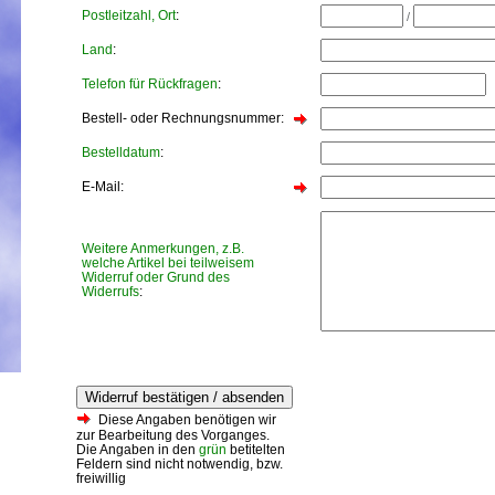
Postleitzahl, Ort
:
/
Land
:
Telefon für Rückfragen
:
Bestell- oder Rechnungsnummer:
Bestelldatum
:
E-Mail:
Weitere Anmerkungen, z.B.
welche Artikel bei teilweisem
Widerruf oder Grund des
Widerrufs
:
Widerruf bestätigen / absenden
Diese Angaben benötigen wir
zur Bearbeitung des Vorganges.
Die Angaben in den
grün
betitelten
Feldern sind nicht notwendig, bzw.
freiwillig