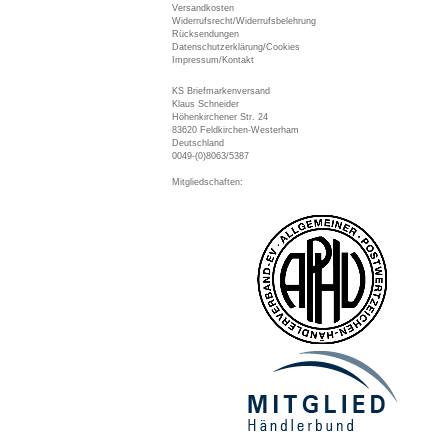
Versandkosten
Widerrufsrecht/Widerrufsbelehrung
Rücksendungen
Datenschutzerklärung/Cookies
Impressum/Kontakt
KS Briefmarkenversand
Klaus Schneider
Höhenkirchener Str. 24
83620 Feldkirchen-Westerham
Deutschland
0049-(0)8063/5387
Mitgliedschaften: