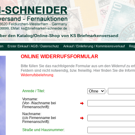
 über den Katalog/Online-Shop von KS Briefmarkenversand
uen
Erster Einkauf / AGB / Datenschutz
Ankauf / Einlieferung / Kommisionsverkauf
Regi
ONLINE WIDERRUFSFORMULAR
Bitte füllen Sie das nachfolgende Formular aus um den Widerruf zu e
Feldern sind nicht notwendig, bzw. freiwillig. Hier finden Sie die Inf
Widerrufsbelehrung
.
Anrede / Titel
:
/
Vorname:
(Vor- /Nachname bei
Firmenanschrift):
Nachname:
(c/o Firmenname bei
Firmenanschrift):
Straße und Hausnummer
: