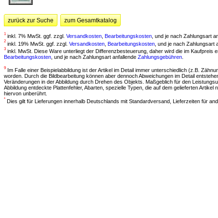
zurück zur Suche
zum Gesamtkatalog
1
inkl. 7% MwSt. ggf. zzgl.
Versandkosten
,
Bearbeitungskosten
, und je nach Zahlungsart a
2
inkl. 19% MwSt. ggf. zzgl.
Versandkosten
,
Bearbeitungskosten
, und je nach Zahlungsart 
3
inkl. MwSt. Diese Ware unterliegt der Differenzbesteuerung, daher wird die im Kaufpreis
Bearbeitungskosten
, und je nach Zahlungsart anfallende
Zahlungsgebühren
.
9
Im Falle einer Beispielabbildung ist der Artikel im Detail immer unterschiedlich (z.B. Zähnun
worden. Durch die Bildbearbeitung können aber dennoch Abweichungen im Detail entstehen.
Veränderungen in der Abbildung durch Drehen des Objekts. Maßgeblich für den Leistungsu
Abbildung entdeckte Plattenfehler, Abarten, spezielle Typen, die auf dem gelieferten Artik
hiervon unberührt.
*
Dies gilt für Lieferungen innerhalb Deutschlands mit Standardversand, Lieferzeiten für 