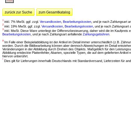
zurück zur Suche
zum Gesamtkatalog
1
inkl. 7% MwSt. ggf. zzgl.
Versandkosten
,
Bearbeitungskosten
, und je nach Zahlungsart a
2
inkl. 19% MwSt. ggf. zzgl.
Versandkosten
,
Bearbeitungskosten
, und je nach Zahlungsart 
3
inkl. MwSt. Diese Ware unterliegt der Differenzbesteuerung, daher wird die im Kaufpreis
Bearbeitungskosten
, und je nach Zahlungsart anfallende
Zahlungsgebühren
.
9
Im Falle einer Beispielabbildung ist der Artikel im Detail immer unterschiedlich (z.B. Zähnun
worden. Durch die Bildbearbeitung können aber dennoch Abweichungen im Detail entstehen.
Veränderungen in der Abbildung durch Drehen des Objekts. Maßgeblich für den Leistungsu
Abbildung entdeckte Plattenfehler, Abarten, spezielle Typen, die auf dem gelieferten Artik
hiervon unberührt.
*
Dies gilt für Lieferungen innerhalb Deutschlands mit Standardversand, Lieferzeiten für 