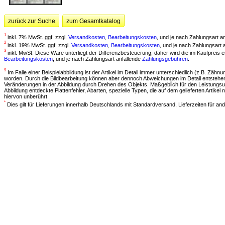
zurück zur Suche
zum Gesamtkatalog
1
inkl. 7% MwSt. ggf. zzgl.
Versandkosten
,
Bearbeitungskosten
, und je nach Zahlungsart a
2
inkl. 19% MwSt. ggf. zzgl.
Versandkosten
,
Bearbeitungskosten
, und je nach Zahlungsart 
3
inkl. MwSt. Diese Ware unterliegt der Differenzbesteuerung, daher wird die im Kaufpreis
Bearbeitungskosten
, und je nach Zahlungsart anfallende
Zahlungsgebühren
.
9
Im Falle einer Beispielabbildung ist der Artikel im Detail immer unterschiedlich (z.B. Zähnun
worden. Durch die Bildbearbeitung können aber dennoch Abweichungen im Detail entstehen.
Veränderungen in der Abbildung durch Drehen des Objekts. Maßgeblich für den Leistungsu
Abbildung entdeckte Plattenfehler, Abarten, spezielle Typen, die auf dem gelieferten Artik
hiervon unberührt.
*
Dies gilt für Lieferungen innerhalb Deutschlands mit Standardversand, Lieferzeiten für 